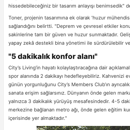
hissedebileceğiniz bir tasarım anlayışı benimsedik" d
Toner, projenin tasarımına ek olarak 'huzur mühendisli
sağlandığını belirtti. "Deprem ve çevresel etkiler konu
sakinlerine tam bir güven ve huzur sunmaktadır. Gelişmi
yapay zekâ destekli bina yönetimi ile sürdürülebilir 
"5 dakikalık konfor alanı"
City’s Living’in hayatı kolaylaştıracağına dair açıklam
spor alanında 2 dakikayı hedefleyebiliriz. Kahvenizi ev
günün yorgunluğunu City’s Members Club’ın ayrıcalıkl
sanata erişim sağlarsınız. Dünyanın önde gelen markala
yalnızca 3 dakikalık yürüyüş mesafesindedir. 4-5 daki
merkezine bağlanan metro ağı, önde gelen eğitim kuru
içerisinde yer almaktadır."