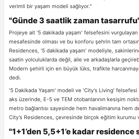
verimli bir yaşam modeli sağlıyor."
"Günde 3 saatlik zaman tasarrufu
Projeye ait '5 dakikada yaşam' felsefesini vurgulayan
mesafesinde olması ve bu konforu şehrin tam ortasınd
Residences, '5 dakikada yaşam' modeliyle, sakinlerine
saatin yolculuklarda değil, aile ve arkadaşlarla geçire
Modern şehirli için en büyük lüks, trafikte harcanmaya
dedi.
'5 Dakikada Yaşam' modeli ve 'City’s Living' felsefesi 
aks üzerinde, E-5 ve TEM otobanlarının kesişim nokt
metro bağlantısı sayesinde hem havalimanına hem de 
City’s Residences, çevresinde birçok eğitim kurumu v
"1+1’den 5,5+1’e kadar residence 