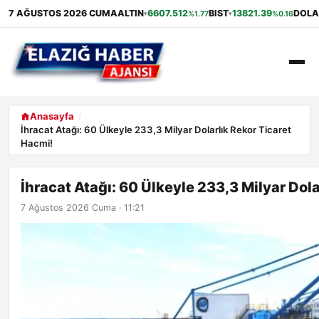
7 AĞUSTOS 2026 CUMA
ALTIN
6607.512
BIST
13821.39
DOLA
%1.77
%0.16
▾
▾
ANASAYFA
Anasayfa
İhracat Atağı: 60 Ülkeyle 233,3 Milyar Dolarlık Rekor Ticaret
Hacmi!
GÜNDEM
EKONOMI
İhracat Atağı: 60 Ülkeyle 233,3 Milyar Dol
7 Ağustos 2026 Cuma · 11:21
SAĞLIK
ALIŞVERIŞ