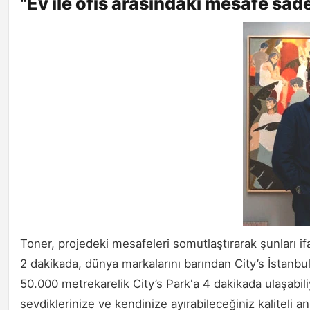
"Ev ile ofis arasındaki mesafe sad
Toner, projedeki mesafeleri somutlaştırarak şunları ifa
2 dakikada, dünya markalarını barından City’s İstan
50.000 metrekarelik City’s Park'a 4 dakikada ulaşabil
sevdiklerinize ve kendinize ayırabileceğiniz kaliteli 