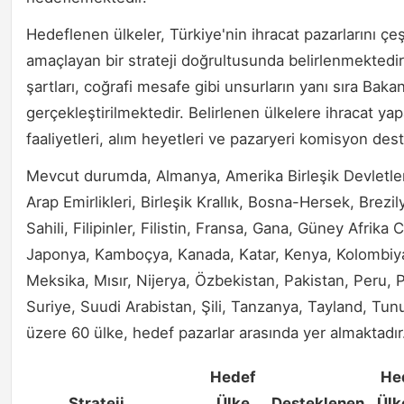
Hedeflenen ülkeler, Türkiye'nin ihracat pazarlarını çeş
amaçlayan bir strateji doğrultusunda belirlenmektedir. 
şartları, coğrafi mesafe gibi unsurların yanı sıra Baka
gerçekleştirilmektedir. Belirlenen ülkelere ihracat yapa
faaliyetleri, alım heyetleri ve pazaryeri komisyon dest
Mevcut durumda, Almanya, Amerika Birleşik Devletleri
Arap Emirlikleri, Birleşik Krallık, Bosna-Hersek, Brezi
Sahili, Filipinler, Filistin, Fransa, Gana, Güney Afrika
Japonya, Kamboçya, Kanada, Katar, Kenya, Kolombiya
Meksika, Mısır, Nijerya, Özbekistan, Pakistan, Peru,
Suriye, Suudi Arabistan, Şili, Tanzanya, Tayland, T
üzere 60 ülke, hedef pazarlar arasında yer almaktadır
Hedef
He
Strateji
Ülke
Desteklenen
Ülk