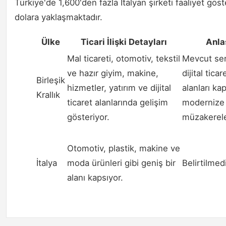
Türkiye'de 1,600'den fazla İtalyan şirketi faaliyet gös
dolara yaklaşmaktadır.
Ülke
Ticari İlişki Detayları
Anla
Mal ticareti, otomotiv, tekstil
Mevcut ser
ve hazır giyim, makine,
dijital tica
Birleşik
hizmetler, yatırım ve dijital
alanları ka
Krallık
ticaret alanlarında gelişim
modernize 
gösteriyor.
müzakerele
Otomotiv, plastik, makine ve
İtalya
moda ürünleri gibi geniş bir
Belirtilmedi
alanı kapsıyor.