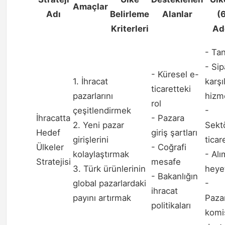
Amaçlar
Adı
Belirleme
Alanlar
(
Kriterleri
Ad
- Tan
- Sip
- Küresel e-
1. İhracat
karş
ticaretteki
pazarlarını
hizme
rol
çeşitlendirmek
-
İhracatta
- Pazara
2. Yeni pazar
Sekt
Hedef
giriş şartları
girişlerini
ticar
Ülkeler
- Coğrafi
kolaylaştırmak
- Alı
Stratejisi
mesafe
3. Türk ürünlerinin
heyet
- Bakanlığın
global pazarlardaki
-
ihracat
payını artırmak
Paza
politikaları
komi