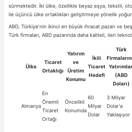
sürmektedir. İki ülke, özellikle beyaz eşya, tekstil, oto
ile üçüncü ülke ortaklıkları geliştirmeye yönelik yoğu
ABD, Türkiye'nin ikinci en büyük ihracat pazarı ve 
Türk firmaları, ABD pazarında daha kaliteli, ileri tekno
Türk
Yatırım
İkili
Firmaların
Ticaret
ve
Ülke
Ticaret
Yatırımlar
Ortaklığı
Üretim
Hedefi
(ABD
Konumu
Doları)
En
60
3 Milyar
Önemli
Öncelikli
Almanya
Milyar
Dolar'a
Ticaret
Konumda
Dolar
Yaklaşıyor
Ortağı