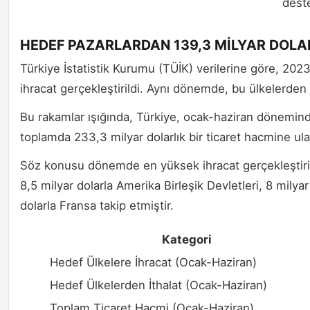
deste
HEDEF PAZARLARDAN 139,3 MİLYAR DOLAR
Türkiye İstatistik Kurumu (TÜİK) verilerine göre, 2023 y
ihracat gerçekleştirildi. Aynı dönemde, bu ülkelerden y
Bu rakamlar ışığında, Türkiye, ocak-haziran döneminde
toplamda 233,3 milyar dolarlık bir ticaret hacmine ula
Söz konusu dönemde en yüksek ihracat gerçekleştiril
8,5 milyar dolarla Amerika Birleşik Devletleri, 8 milyar 
dolarla Fransa takip etmiştir.
Kategori
Hedef Ülkelere İhracat (Ocak-Haziran)
Hedef Ülkelerden İthalat (Ocak-Haziran)
Toplam Ticaret Hacmi (Ocak-Haziran)