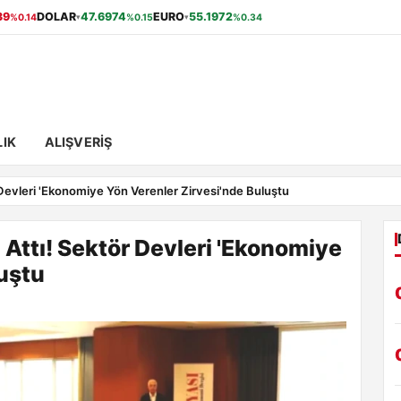
39
DOLAR
47.6974
EURO
55.1972
%0.14
%0.15
%0.34
▾
▾
IK
ALIŞVERIŞ
Devleri 'Ekonomiye Yön Verenler Zirvesi'nde Buluştu
Attı! Sektör Devleri 'Ekonomiye
luştu