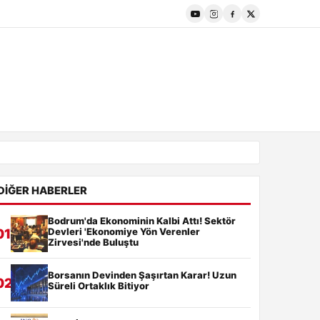
DIĞER HABERLER
Bodrum'da Ekonominin Kalbi Attı! Sektör
Devleri 'Ekonomiye Yön Verenler
01
Zirvesi'nde Buluştu
Borsanın Devinden Şaşırtan Karar! Uzun
02
Süreli Ortaklık Bitiyor