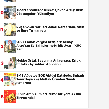
Ticari Kredilerde Dikkat Çeken Artış! Risk
10
Göstergeleri Yükseliyor
Düşen ABD Verileri Doları Sarsarken, Altın
11
ve Euro Tırmanışta!
2027 Emlak Vergisi Artışları! Şenay
Araç’tan Ev Sahiplerine Kritik Uyarı: %50
12
Zam!
Mekke Ortak Savunma Anlaşması: Kritik
13
İttifakın Ayrıntıları Açıklandı!
8-11 Ağustos ŞOK Aktüel Kataloğu: Buharlı
Temizleyici ve Mutfak Ürünleri Şimdi
14
Raflarda!
Çin'in Altın Alımları Rekor Kırıyor! 3 Yılın
15
Zirvesinde!