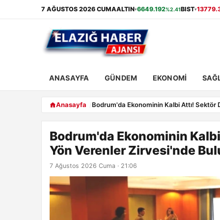
7 AĞUSTOS 2026 CUMA
ALTIN
6649.192
BIST
13779.
%2.41
▾
▾
ANASAYFA
GÜNDEM
EKONOMI
SAĞL
Anasayfa
Bodrum'da Ekonominin Kalbi Attı! Sektör 
Bodrum'da Ekonominin Kalbi 
Yön Verenler Zirvesi'nde Bu
7 Ağustos 2026 Cuma · 21:06