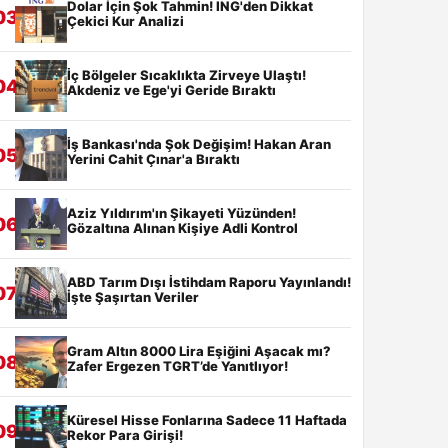
Dolar İçin Şok Tahmin! ING'den Dikkat
03
Çekici Kur Analizi
İç Bölgeler Sıcaklıkta Zirveye Ulaştı!
04
Akdeniz ve Ege'yi Geride Bıraktı
İş Bankası'nda Şok Değişim! Hakan Aran
05
Yerini Cahit Çınar'a Bıraktı
Aziz Yıldırım'ın Şikayeti Yüzünden!
06
Gözaltına Alınan Kişiye Adli Kontrol
ABD Tarım Dışı İstihdam Raporu Yayınlandı!
07
İşte Şaşırtan Veriler
Gram Altın 8000 Lira Eşiğini Aşacak mı?
08
Zafer Ergezen TGRT’de Yanıtlıyor!
Küresel Hisse Fonlarına Sadece 11 Haftada
09
Rekor Para Girişi!