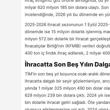
ihraç ettiğimiz göz önüne alındığında, bu yıl 
milyar 620 milyon 185 bin dolara ulaştı. S
incelendiğinde, 2026 yılı bu dönemde en yük
2025-2026 ihracat sezonunun 1 Eylül 2025-3
dönemde ise 15 milyon dolarlık işlenmiş mamu
milyon 572 bin dolarlık bir ihracat gerçekle
İhracatçılar Birliği’nin (KFMİB) verileri do
400 ton iç fındık ihraç edilerek, 2 milyar 400 
İhracatta Son Beş Yılın Dalg
TİM'in son beş yıl boyunca ocak-aralık döneml
ihracatta dalgalı bir seyir gözlemleniyor, an
yılında 1 milyar 325 milyon 490 bin dolar ola
629 milyon 239 bin dolara çıktı. 2024 yılı ise
bin dolarlık ihracat geliri sağladı. Öte yanda
olumsuz etkilenmesine yol açtı. 2024 yılına