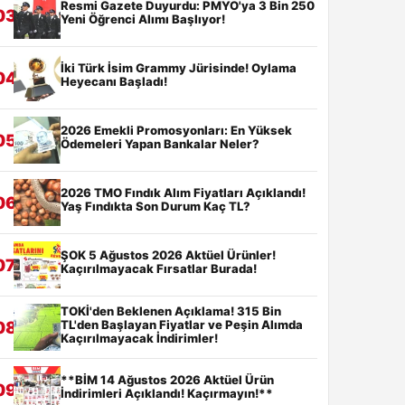
Resmi Gazete Duyurdu: PMYO'ya 3 Bin 250
03
Yeni Öğrenci Alımı Başlıyor!
İki Türk İsim Grammy Jürisinde! Oylama
04
Heyecanı Başladı!
2026 Emekli Promosyonları: En Yüksek
05
Ödemeleri Yapan Bankalar Neler?
2026 TMO Fındık Alım Fiyatları Açıklandı!
06
Yaş Fındıkta Son Durum Kaç TL?
ŞOK 5 Ağustos 2026 Aktüel Ürünler!
07
Kaçırılmayacak Fırsatlar Burada!
TOKİ'den Beklenen Açıklama! 315 Bin
TL'den Başlayan Fiyatlar ve Peşin Alımda
08
Kaçırılmayacak İndirimler!
**BİM 14 Ağustos 2026 Aktüel Ürün
09
İndirimleri Açıklandı! Kaçırmayın!**