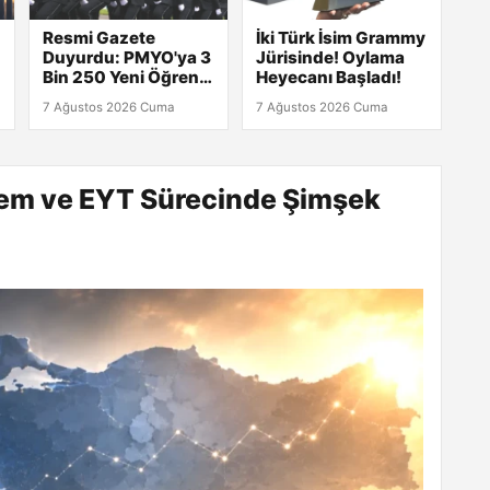
Resmi Gazete
İki Türk İsim Grammy
Duyurdu: PMYO'ya 3
Jürisinde! Oylama
Bin 250 Yeni Öğrenci
Heyecanı Başladı!
Alımı Başlıyor!
7 Ağustos 2026 Cuma
7 Ağustos 2026 Cuma
rem ve EYT Sürecinde Şimşek