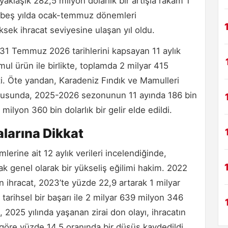
yaklaşık 282,5 milyon dolarlık bir artışla rakam 1
on beş yılda ocak-temmuz dönemleri
sek ihracat seviyesine ulaşan yıl oldu.
1 Temmuz 2026 tarihlerini kapsayan 11 aylık
l ürün ile birlikte, toplamda 2 milyar 415
şti. Öte yandan, Karadeniz Fındık ve Mamulleri
ğrultusunda, 2025-2026 sezonunun 11 ayında 186 bin
milyon 360 bin dolarlık bir gelir elde edildi.
alarına Dikkat
erine ait 12 aylık verileri incelendiğinde,
cak genel olarak bir yükseliş eğilimi hakim. 2022
n ihracat, 2023’te yüzde 22,9 artarak 1 milyar
 tarihsel bir başarı ile 2 milyar 639 milyon 346
n, 2025 yılında yaşanan zirai don olayı, ihracatın
 göre yüzde 14,5 oranında bir düşüş kaydedildi.