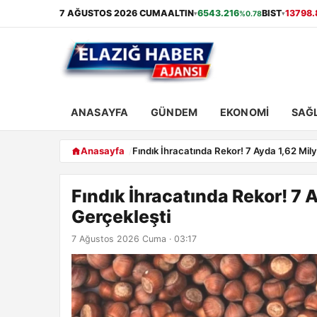
7 AĞUSTOS 2026 CUMA
ALTIN
6543.216
BIST
13798.
%0.78
▾
▾
ANASAYFA
GÜNDEM
EKONOMI
SAĞL
Anasayfa
Fındık İhracatında Rekor! 7 Ayda 1,62 Mil
Fındık İhracatında Rekor! 7 
Gerçekleşti
7 Ağustos 2026 Cuma · 03:17