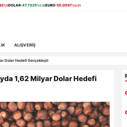
82
DOLAR
47.7025
EURO
55.0057
%0
%0.16
%0.01
▾
▾
IK
ALIŞVERIŞ
yar Dolar Hedefi Gerçekleşti
Ayda 1,62 Milyar Dolar Hedefi