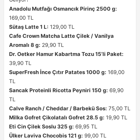
Anadolu Mutfağı Osmancık Pirinç 2500 g:
169,00 TL
Sütaş Latte 1 L:
129,00 TL
Cafe Crown Matcha Latte Çilek / Vanilya
Aromalı 8 g:
29,90 TL
Dr. Oetker Hamur Kabartma Tozu 15’li Paket:
39,90 TL
SuperFresh İnce Çıtır Patates 1000 g:
169,00
TL
Sancak Proteinli Ricotta Peyniri 150 g:
69,90
TL
Calve Ranch / Cheddar / Barbekü Sos:
75,00 TL
Milka Gofret Çikolatalı Gofret 28.5 g:
19,90 TL
Eti Cin Çilek Soslu 325 g:
69,95 TL
Ülker Laviva Chocobis 121 g:
99,00 TL