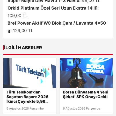
Süper Maylo Dev Havlu 1=3 Havlu:
49,00 TL
Orkid Platinum Özel Seri Uzun Ekstra 14’lü:
109,00 TL
Bref Power Aktif WC Blok Çam / Lavanta 4×50
g:
129,00 TL
İLGILI HABERLER
Türk Telekom'dan
Borsa Dünyasına 4 Yeni
Şaşırtan Başarı: 2026
Şirket! SPK Onayı Geldi
İkinci Çeyrekte 5,96
Milyar TL Net Kâr!
6 Ağustos 2026 Perşembe
6 Ağustos 2026 Perşembe