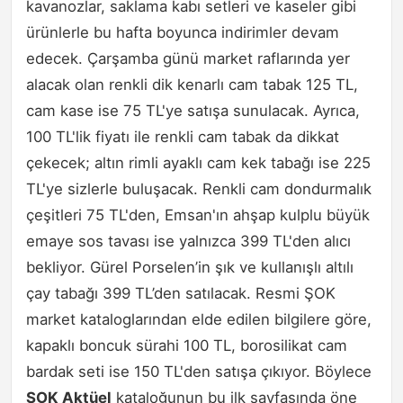
kavanozlar, saklama kabı setleri ve kaseler gibi
ürünlerle bu hafta boyunca indirimler devam
edecek. Çarşamba günü market raflarında yer
alacak olan renkli dik kenarlı cam tabak 125 TL,
cam kase ise 75 TL'ye satışa sunulacak. Ayrıca,
100 TL'lik fiyatı ile renkli cam tabak da dikkat
çekecek; altın rimli ayaklı cam kek tabağı ise 225
TL'ye sizlerle buluşacak. Renkli cam dondurmalık
çeşitleri 75 TL'den, Emsan'ın ahşap kulplu büyük
emaye sos tavası ise yalnızca 399 TL'den alıcı
bekliyor. Gürel Porselen’in şık ve kullanışlı altılı
çay tabağı 399 TL’den satılacak. Resmi ŞOK
market kataloglarından elde edilen bilgilere göre,
kapaklı boncuk sürahi 100 TL, borosilikat cam
bardak seti ise 150 TL'den satışa çıkıyor. Böylece
ŞOK Aktüel
kataloğunun bu ilk sayfasında öne