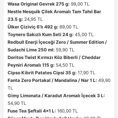
Wasa Original Gevrek 275 g:
99,00 TL
Nestle Nesquik Çilek Aromalı Tam Tahıl Bar
23.5 g:
24,95 TL
Ülker Çiziviç 6’lı 492 g:
89,00 TL
Toynero Sakızlı Kum Seti 24 g:
45,00 TL
Redbull Enerji İçeceği Zero / Summer Edition /
Sudachi Lime 250 ml:
59,90 TL
Doritos Twist Kırmızı Köz Biberli / Cheddar
Peyniri Aromalı 115 g:
54,50 TL
Cipso Kibrit Patates Cipsi 35 g:
17,90 TL
Fanta Zero Portakal / Mandalina / Nar 1 L:
49,90
TL
Gimy Limonata / Karadut Aromalı İçecek 3 L:
54,90 TL
Fuse Tea Şeftali 4×1 L:
160,00 TL