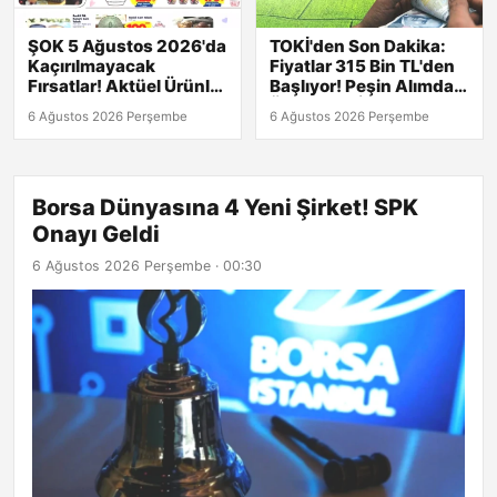
ŞOK 5 Ağustos 2026'da
TOKİ'den Son Dakika:
Kaçırılmayacak
Fiyatlar 315 Bin TL'den
Fırsatlar! Aktüel Ürünler
Başlıyor! Peşin Alımda
Kataloğu Burada!
Üst Düzey İndirim!
6 Ağustos 2026 Perşembe
6 Ağustos 2026 Perşembe
Borsa Dünyasına 4 Yeni Şirket! SPK
Onayı Geldi
6 Ağustos 2026 Perşembe · 00:30