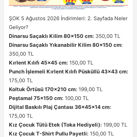
ŞOK 5 Ağustos 2026 İndirimleri: 2. Sayfada Neler
Geliyor?
Dinarsu Saçaklı Kilim 80×150 cm:
350,00 TL
Dinarsu Saçaklı Yıkanabilir Kilim 80×150 cm:
350,00 TL
Kırlent Kılıfı 45×45 cm:
150,00 TL
Punch İşlemeli Kırlent Kılıfı Püsküllü 43×43 cm:
175,00 TL
Koltuk Örtüsü 170×210 cm:
199,00 TL
Peştamal 75×150 cm:
100,00 TL
Dijital Baskılı Plaj Çantası 36x45x14 cm:
175,00 TL
Kız Çocuk Tütü Etek (Toka Hediyeli):
199,00 TL
Kız Çocuk T-Shirt Pullu Payetli:
150,00 TL