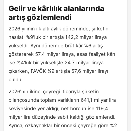
Gelir ve kârlılık alanlarında
artış gözlemlendi
2026 yılının ilk altı aylık döneminde, şirketin
hasılatı %9'luk bir artışla 142,2 milyar liraya
yükseldi. Aynı dönemde brüt kâr %6 artış
göstererek 57,4 milyar liraya, esas faaliyet kârı
ise %4‘lük bir yükselişle 24,7 milyar liraya
çıkarken, FAVÖK %9 artışla 57,6 milyar lirayı
buldu.
2026'nın ikinci çeyreği itibarıyla şirketin
bilançosunda toplam varlıkların 641,1 milyar lira
seviyesinde yer aldığı, net borcun ise 119,4
milyar lira düzeyinde sabit kaldığı gözlemlendi.
Ayrıca, özkaynaklar bir önceki çeyreğe göre %2