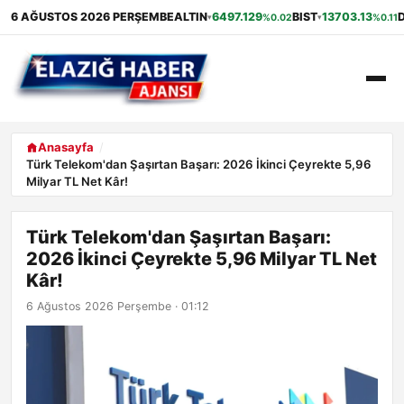
6 AĞUSTOS 2026 PERŞEMBE
ALTIN
6497.129
BIST
13703.13
%0.02
%0.11
▾
▾
ANASAYFA
Anasayfa
Türk Telekom'dan Şaşırtan Başarı: 2026 İkinci Çeyrekte 5,96
Milyar TL Net Kâr!
GÜNDEM
EKONOMI
Türk Telekom'dan Şaşırtan Başarı:
2026 İkinci Çeyrekte 5,96 Milyar TL Net
SAĞLIK
Kâr!
6 Ağustos 2026 Perşembe · 01:12
ALIŞVERIŞ