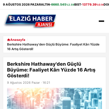
9 AĞUSTOS 2026 PAZAR
ALTIN
6660.545
BIST
13779.39
DO
%2.59
%0.14
▾
▾
ANASAYFA
Anasayfa
Berkshire Hathaway'den Güçlü Büyüme: Faaliyet Kârı Yüzde
16 Artış Gösterdi!
GÜNDEM
EKONOMI
Berkshire Hathaway'den Güçlü
Büyüme: Faaliyet Kârı Yüzde 16 Artış
SAĞLIK
Gösterdi!
9 Ağustos 2026 Pazar · 16:21
ALIŞVERIŞ