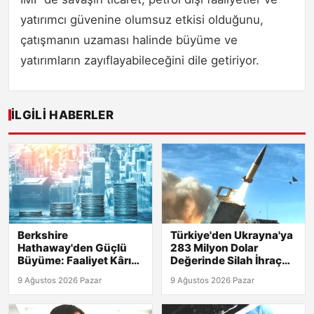
yatırımcı güvenine olumsuz etkisi olduğunu,
çatışmanın uzaması halinde büyüme ve
yatırımların zayıflayabileceğini dile getiriyor.
İLGILI HABERLER
Berkshire
Türkiye'den Ukrayna'ya
Hathaway'den Güçlü
283 Milyon Dolar
Büyüme: Faaliyet Kârı
Değerinde Silah İhraç
Yüzde 16 Artış
Edilecek!
9 Ağustos 2026 Pazar
9 Ağustos 2026 Pazar
Gösterdi!