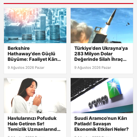
Berkshire
Türkiye'den Ukrayna'ya
Hathaway'den Güçlü
283 Milyon Dolar
Büyüme: Faaliyet Kârı
Değerinde Silah İhraç
Yüzde 16 Artış
Edilecek!
9 Ağustos 2026 Pazar
9 Ağustos 2026 Pazar
Gösterdi!
Havlularınızı Pofuduk
Suudi Aramco'nun Kârı
Hale Getiren Sır!
Patladı! Savaşın
Temizlik Uzmanlarından
Ekonomik Etkileri Neler?
Yumuşatıcıya Gerek