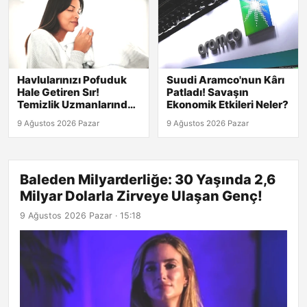
Havlularınızı Pofuduk
Suudi Aramco'nun Kârı
Hale Getiren Sır!
Patladı! Savaşın
Temizlik Uzmanlarından
Ekonomik Etkileri Neler?
Yumuşatıcıya Gerek
9 Ağustos 2026 Pazar
9 Ağustos 2026 Pazar
Yok!
Baleden Milyarderliğe: 30 Yaşında 2,6
Milyar Dolarla Zirveye Ulaşan Genç!
9 Ağustos 2026 Pazar · 15:18