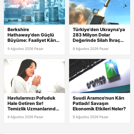
Berkshire
Türkiye'den Ukrayna'ya
Hathaway'den Güçlü
283 Milyon Dolar
Büyüme: Faaliyet Kârı
Değerinde Silah İhraç
Yüzde 16 Artış
Edilecek!
9 Ağustos 2026 Pazar
9 Ağustos 2026 Pazar
Gösterdi!
Havlularınızı Pofuduk
Suudi Aramco'nun Kârı
Hale Getiren Sır!
Patladı! Savaşın
Temizlik Uzmanlarından
Ekonomik Etkileri Neler?
Yumuşatıcıya Gerek
9 Ağustos 2026 Pazar
9 Ağustos 2026 Pazar
Yok!