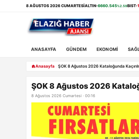
8 AĞUSTOS 2026 CUMARTESI
ALTIN
6660.545
BIST
%2.59
▾
▾
ANASAYFA
GÜNDEM
EKONOMI
SAĞL
Anasayfa
ŞOK 8 Ağustos 2026 Kataloğunda Kaçırıl
ŞOK 8 Ağustos 2026 Kataloğ
8 Ağustos 2026 Cumartesi · 00:16