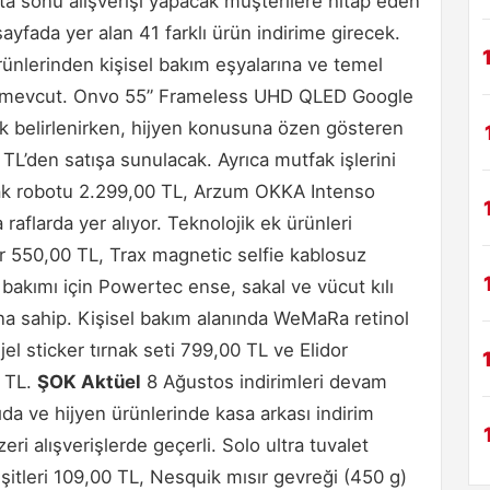
fta sonu alışverişi yapacak müşterilere hitap eden
ayfada yer alan 41 farklı ürün indirime girecek.
ürünlerinden kişisel bakım eşyalarına ve temel
ım mevcut. Onvo 55” Frameless UHD QLED Google
k belirlenirken, hijyen konusuna özen gösteren
L’den satışa sunulacak. Ayrıca mutfak işlerini
fak robotu 2.299,00 TL, Arzum OKKA Intenso
raflarda yer alıyor. Teknolojik ek ürünleri
ör 550,00 TL, Trax magnetic selfie kablosuz
kımı için Powertec ense, sakal ve vücut kılı
na sahip. Kişisel bakım alanında WeMaRa retinol
l sticker tırnak seti 799,00 TL ve Elidor
0 TL.
ŞOK Aktüel
8 Ağustos indirimleri devam
a ve hijyen ürünlerinde kasa arkası indirim
eri alışverişlerde geçerli. Solo ultra tuvalet
çeşitleri 109,00 TL, Nesquik mısır gevreği (450 g)