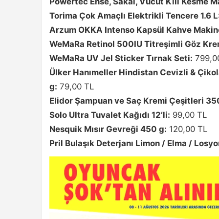
Powertec Ense, Sakal, Vücut Kılı Kesme M
Torima Çok Amaçlı Elektrikli Tencere 1.6 L
Arzum OKKA Intenso Kapsül Kahve Makin
WeMaRa Retinol 500IU Titreşimli Göz Kre
WeMaRa UV Jel Sticker Tırnak Seti:
799,0
Ülker Hanımeller Hindistan Cevizli & Çikol
g:
79,00 TL
Elidor Şampuan ve Saç Kremi Çeşitleri 35
Solo Ultra Tuvalet Kağıdı 12’li:
99,00 TL
Nesquik Mısır Gevreği 450 g:
120,00 TL
Pril Bulaşık Deterjanı Limon / Elma / Losy