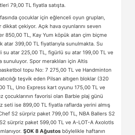
eri 79,00 TL fiyatla satışta.
asında çocuklar için eğlenceli oyun grupları,
ler dikkat çekiyor. Açık hava oyunlarını seven
oter 850,00 TL, Kay Yum köpük atan çim biçme
 atar 399,00 TL fiyatlarıyla sunulmakta. Su
i su atar 225,00 TL, figürlü su atar 199,00 TL ve
 sunuluyor. Spor meraklıları için Altis
s basketbol topu No: 7 275,00 TL ve Handminton
atıcılığı teşvik eden Pilsan altıgen bloklar (320
,00 TL, Uno Express kart oyunu 175,00 TL ve
 çocuklarının favorisi olan Barbie plaj günü
seti ise 899,00 TL fiyatla raflarda yerini almış
rChef S2 sürpriz paket 799,00 TL, NBA Ballers S2
S2 sürpriz paket 599,00 TL ve A-LOT-A Axolotls
amlanıyor.
ŞOK 8 Ağustos
böylelikle haftanın