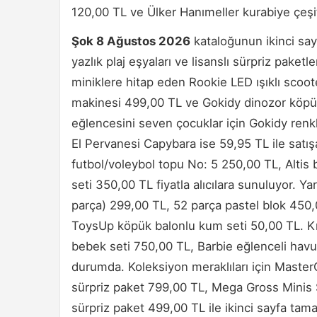
120,00 TL ve Ülker Hanımeller kurabiye çeşitl
Şok 8 Ağustos 2026
kataloğunun ikinci sayf
yazlık plaj eşyaları ve lisanslı sürpriz paket
miniklere hitap eden Rookie LED ışıklı sco
makinesi 499,00 TL ve Gokidy dinozor köpük
eğlencesini seven çocuklar için Gokidy renkl
El Pervanesi Capybara ise 59,95 TL ile satışa
futbol/voleybol topu No: 5 250,00 TL, Alti
seti 350,00 TL fiyatla alıcılara sunuluyor. Yar
parça) 299,00 TL, 52 parça pastel blok 450
ToysUp köpük balonlu kum seti 50,00 TL. Kız
bebek seti 750,00 TL, Barbie eğlenceli havuz 
durumda. Koleksiyon meraklıları için Maste
sürpriz paket 799,00 TL, Mega Gross Minis 
sürpriz paket 499,00 TL ile ikinci sayfa tam