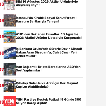
BİM 16 Ağustos 2026 Aktüel Ürünleriyle
03
Alışveriş Keyfi!
İstanbul'da Kiralık Sosyal Konut Fırsatı!
04
Başvuru Şartlarıyla Tanışın!
A101'den Beklenen Fırsatlar! 13 Ağustos
05
2026 Aktüel Ürünler Listesiyle Karşınızda!
İş Bankası Grubu'nda Sürpriz Devir Süreci!
Hakan Aran Şişecam'a, Cahit Çınar Yeni
06
Genel Müdür!
Iran Bağlantılı Kripto Borsalarına ABD'den
07
Sert Yaptırımlar!
Çitlekçi Gıda Halka Arzı İçin Geri Sayım!
08
Kaç Lot Alabilirsiniz?
YENİ Parti'ye Destek Patladı! 9 Günde 300
09
Milyon Barajı Aşıldı!