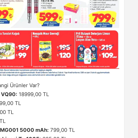
ngi Ürünler Var?
 VQ90:
18999,00 TL
99,00 TL
00 TL
TL
nk MG001 5000 mAh:
799,00 TL