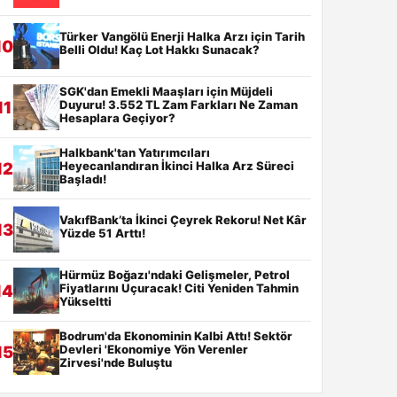
Türker Vangölü Enerji Halka Arzı için Tarih
10
Belli Oldu! Kaç Lot Hakkı Sunacak?
SGK'dan Emekli Maaşları için Müjdeli
Duyuru! 3.552 TL Zam Farkları Ne Zaman
11
Hesaplara Geçiyor?
Halkbank'tan Yatırımcıları
Heyecanlandıran İkinci Halka Arz Süreci
12
Başladı!
VakıfBank’ta İkinci Çeyrek Rekoru! Net Kâr
13
Yüzde 51 Arttı!
Hürmüz Boğazı'ndaki Gelişmeler, Petrol
Fiyatlarını Uçuracak! Citi Yeniden Tahmin
14
Yükseltti
Bodrum'da Ekonominin Kalbi Attı! Sektör
Devleri 'Ekonomiye Yön Verenler
15
Zirvesi'nde Buluştu