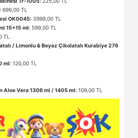
akinesi Tr-1005:
225,00 TL
:
699,00 TL
esi OK0045:
3999,00 TL
mi 15+15 ml:
599,00 TL
0 TL
atalı / Limonlu & Beyaz Çikolatalı Kurabiye 276
0 ml:
120,00 TL
on Aloe Vera 1306 ml / 1405 ml:
109,00 TL