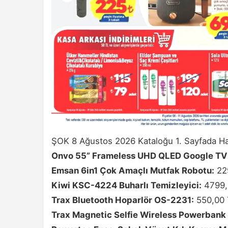
ŞOK 8 Ağustos 2026 Kataloğu 1. Sayfada Ha
Onvo 55” Frameless UHD QLED Google TV
Emsan 6in1 Çok Amaçlı Mutfak Robotu:
22
Kiwi KSC-4224 Buharlı Temizleyici:
4799,
Trax Bluetooth Hoparlör OS-2231:
550,00 
Trax Magnetic Selfie Wireless Powerba