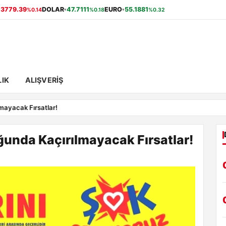
13779.39
DOLAR
47.7111
EURO
55.1881
%0.14
%0.18
%0.32
▾
▾
IK
ALIŞVERIŞ
mayacak Fırsatlar!
unda Kaçırılmayacak Fırsatlar!