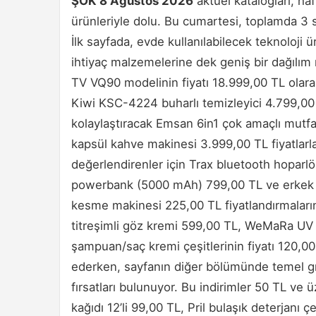
ŞOK 8 Ağustos 2026
aktüel katalogları, ha
ürünleriyle dolu. Bu cumartesi, toplamda 3 s
İlk sayfada, evde kullanılabilecek teknoloji 
ihtiyaç malzemelerine dek geniş bir dağıl
TV VQ90 modelinin fiyatı 18.999,00 TL olara
Kiwi KSC-4224 buharlı temizleyici 4.799,00 T
kolaylaştıracak Emsan 6in1 çok amaçlı mut
kapsül kahve makinesi 3.999,00 TL fiyatlarla 
değerlendirenler için Trax bluetooth hoparl
powerbank (5000 mAh) 799,00 TL ve erkek ba
kesme makinesi 225,00 TL fiyatlandırmaları
titreşimli göz kremi 599,00 TL, WeMaRa UV je
şampuan/saç kremi çeşitlerinin fiyatı 120,0
ederken, sayfanın diğer bölümünde temel gıd
fırsatları bulunuyor. Bu indirimler 50 TL ve üz
kağıdı 12’li 99,00 TL, Pril bulaşık deterjanı 