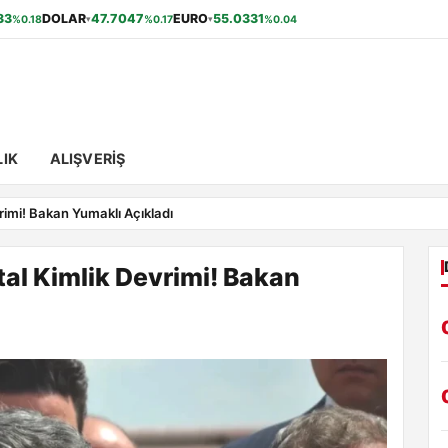
33
DOLAR
47.7047
EURO
55.0331
%0.18
%0.17
%0.04
▾
▾
IK
ALIŞVERIŞ
rimi! Bakan Yumaklı Açıkladı
tal Kimlik Devrimi! Bakan