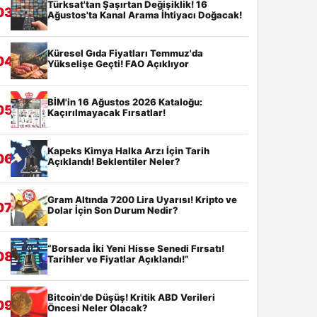
Türksat'tan Şaşırtan Değişiklik! 16
03
Ağustos'ta Kanal Arama İhtiyacı Doğacak!
Küresel Gıda Fiyatları Temmuz'da
04
Yükselişe Geçti! FAO Açıklıyor
BİM'in 16 Ağustos 2026 Kataloğu:
05
Kaçırılmayacak Fırsatlar!
Kapeks Kimya Halka Arzı İçin Tarih
06
Açıklandı! Beklentiler Neler?
Gram Altında 7200 Lira Uyarısı! Kripto ve
07
Dolar İçin Son Durum Nedir?
“Borsada İki Yeni Hisse Senedi Fırsatı!
08
Tarihler ve Fiyatlar Açıklandı!”
Bitcoin'de Düşüş! Kritik ABD Verileri
09
Öncesi Neler Olacak?