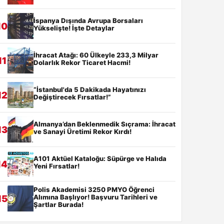
İspanya Dışında Avrupa Borsaları
10
Yükselişte! İşte Detaylar
İhracat Atağı: 60 Ülkeyle 233,3 Milyar
11
Dolarlık Rekor Ticaret Hacmi!
“İstanbul'da 5 Dakikada Hayatınızı
12
Değiştirecek Fırsatlar!”
Almanya’dan Beklenmedik Sıçrama: İhracat
13
ve Sanayi Üretimi Rekor Kırdı!
A101 Aktüel Kataloğu: Süpürge ve Halıda
14
Yeni Fırsatlar!
Polis Akademisi 3250 PMYO Öğrenci
Alımına Başlıyor! Başvuru Tarihleri ve
15
Şartlar Burada!