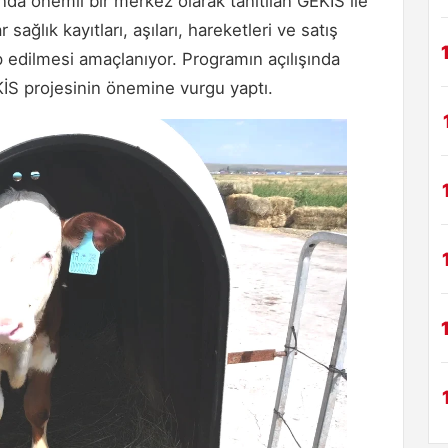
nda önemli bir merkez olarak tanıtılan GEKİS ile
ğlık kayıtları, aşıları, hareketleri ve satış
kip edilmesi amaçlanıyor. Programın açılışında
S projesinin önemine vurgu yaptı.