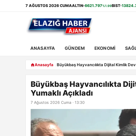
7 AĞUSTOS 2026 CUMA
ALTIN
6621.797
BIST
13824.
%1.99
▾
▾
ANASAYFA
GÜNDEM
EKONOMI
SAĞL
Anasayfa
Büyükbaş Hayvancılıkta Dijital Kimlik Dev
Büyükbaş Hayvancılıkta Diji
Yumaklı Açıkladı
7 Ağustos 2026 Cuma · 13:30