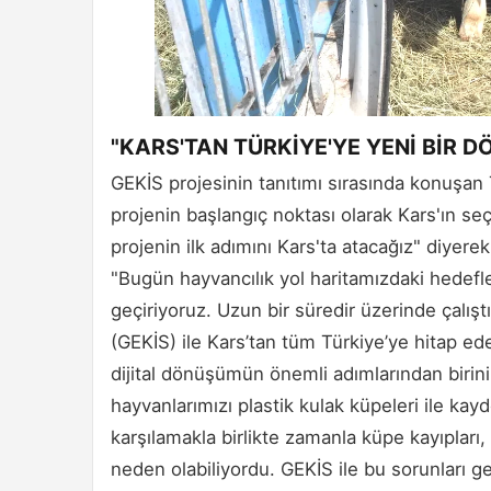
"KARS'TAN TÜRKİYE'YE YENİ BİR 
GEKİS projesinin tanıtımı sırasında konuşa
projenin başlangıç noktası olarak Kars'ın se
projenin ilk adımını Kars'ta atacağız" diyer
"Bugün hayvancılık yol haritamızdaki hedefl
geçiriyoruz. Uzun bir süredir üzerinde çalış
(GEKİS) ile Kars’tan tüm Türkiye’ye hitap ede
dijital dönüşümün önemli adımlarından biri
hayvanlarımızı plastik kulak küpeleri ile kay
karşılamakla birlikte zamanla küpe kayıpları, v
neden olabiliyordu. GEKİS ile bu sorunları g