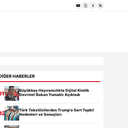
DIĞER HABERLER
Büyükbaş Hayvancılıkta Dijital Kimlik
01
Devrimi! Bakan Yumaklı Açıkladı
Türk Tekstilcilerden Trump'a Sert Tepki!
02
Nedenleri ve Sonuçları