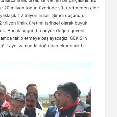
yonlarca liralık ortak servetinin bir parçasıdır. Bu
i ve 20 milyon tonun üzerinde süt üretmeden elde
yaklaşık 1,2 trilyon liradır. Şimdi düşünün.
1,2 trilyon liralık üretimi tarihsel olarak büyük
rduk. Ancak bugün bu büyük değeri güvenli
ortamda takip etmeye başlayacağız. GEKİS’in
k değil; aynı zamanda doğrudan ekonomik bir