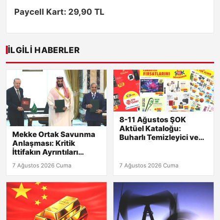
Paycell Kart: 29,90 TL
İLGILI HABERLER
8-11 Ağustos ŞOK
Aktüel Kataloğu:
Mekke Ortak Savunma
Buharlı Temizleyici ve
Anlaşması: Kritik
Mutfak Ürünleri Şimdi
İttifakın Ayrıntıları
Raflarda!
Açıklandı!
7 Ağustos 2026 Cuma
7 Ağustos 2026 Cuma