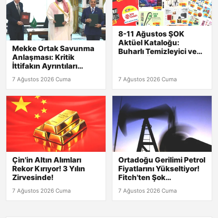
8-11 Ağustos ŞOK
Aktüel Kataloğu:
Mekke Ortak Savunma
Buharlı Temizleyici ve
Anlaşması: Kritik
Mutfak Ürünleri Şimdi
İttifakın Ayrıntıları
Raflarda!
Açıklandı!
7 Ağustos 2026 Cuma
7 Ağustos 2026 Cuma
Çin'in Altın Alımları
Ortadoğu Gerilimi Petrol
Rekor Kırıyor! 3 Yılın
Fiyatlarını Yükseltiyor!
Zirvesinde!
Fitch'ten Şok
Tahminlerle Dolu Analiz
7 Ağustos 2026 Cuma
7 Ağustos 2026 Cuma