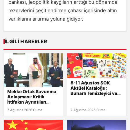
bankası, jeopolitik kaygıların arttığı bu dönemde
rezervlerini çeşitlendirme çabası içerisinde altın
varlıklarını artırma yoluna gidiyor.
İLGILI HABERLER
8-11 Ağustos ŞOK
Aktüel Kataloğu:
Mekke Ortak Savunma
Buharlı Temizleyici ve
Anlaşması: Kritik
Mutfak Ürünleri Şimdi
İttifakın Ayrıntıları
Raflarda!
Açıklandı!
7 Ağustos 2026 Cuma
7 Ağustos 2026 Cuma