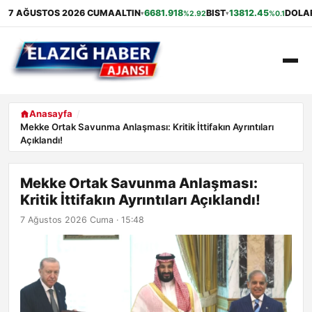
7 AĞUSTOS 2026 CUMA
ALTIN
6681.918
BIST
13812.45
DOLA
%2.92
%0.1
▾
▾
ANASAYFA
Anasayfa
Mekke Ortak Savunma Anlaşması: Kritik İttifakın Ayrıntıları
Açıklandı!
GÜNDEM
EKONOMI
Mekke Ortak Savunma Anlaşması:
Kritik İttifakın Ayrıntıları Açıklandı!
SAĞLIK
7 Ağustos 2026 Cuma · 15:48
ALIŞVERIŞ