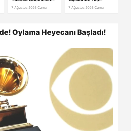
Yapan Bankalar
Fındıkta Son Durum
7 Ağustos 2026 Cuma
7 Ağustos 2026 Cuma
Neler?
Kaç TL?
nde! Oylama Heyecanı Başladı!