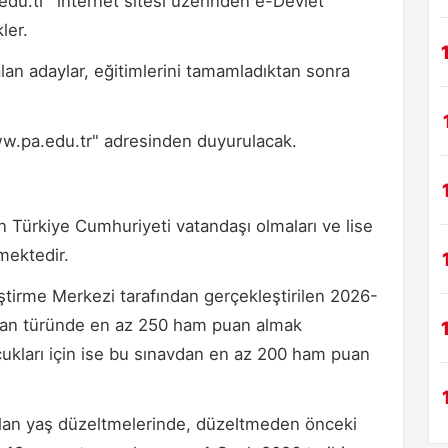
.edu.tr" internet sitesi üzerinden e-Devlet
ler.
lan adaylar, eğitimlerini tamamladıktan sonra
www.pa.edu.tr" adresinden duyurulacak.
n Türkiye Cumhuriyeti vatandaşı olmaları ve lise
mektedir.
irme Merkezi tarafından gerçekleştirilen 2026-
uan türünde en az 250 ham puan almak
cukları için ise bu sınavdan en az 200 ham puan
pılan yaş düzeltmelerinde, düzeltmeden önceki