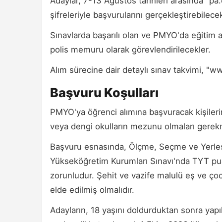
Adaylar, 7-13 Ağustos tarihleri arasında "pa
şifreleriyle başvurularını gerçekleştirebilecek
Sınavlarda başarılı olan ve PMYO'da eğitim a
polis memuru olarak görevlendirilecekler.
Alım sürecine dair detaylı sınav takvimi, "
Başvuru Koşulları
PMYO'ya öğrenci alımına başvuracak kişileri
veya dengi okulların mezunu olmaları gerek
Başvuru esnasında, Ölçme, Seçme ve Yerleşt
Yükseköğretim Kurumları Sınavı'nda TYT p
zorunludur. Şehit ve vazife malulü eş ve ço
elde edilmiş olmalıdır.
Adayların, 18 yaşını doldurduktan sonra ya