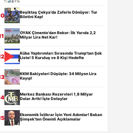
Beşiktaş Çekya'da Zaferle Dönüyor: Tur
10
Biletini Kap!
OYAK Çimento'dan Rekor: İlk Yarıda 2,2
11
Milyar Lira Net Kar!
Küba Yaptırımları Sırasında Trump'tan Şok
12
Liste! 5 Kuruluş ve 8 Kişi Hedefte
KKM Bakiyeleri Düşüşte: 34 Milyon Lira
13
Kayıp!
Merkez Bankası Rezervleri 1,8 Milyar
14
Dolar Arttı! İşte Detaylar
Ekonomik İstikrar İçin Yeni Adımlar! Bakan
15
Şimşek'ten Önemli Açıklamalar