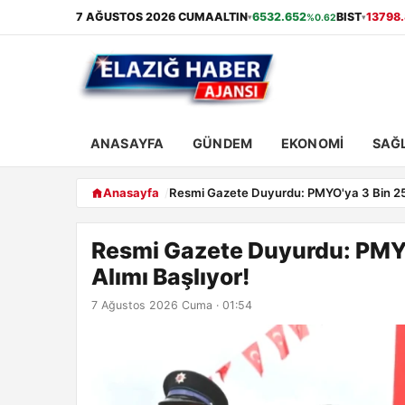
7 AĞUSTOS 2026 CUMA
ALTIN
6532.652
BIST
13798
%0.62
▾
▾
ANASAYFA
GÜNDEM
EKONOMI
SAĞL
Anasayfa
Resmi Gazete Duyurdu: PMYO'ya 3 Bin 250
Resmi Gazete Duyurdu: PMYO
Alımı Başlıyor!
7 Ağustos 2026 Cuma · 01:54