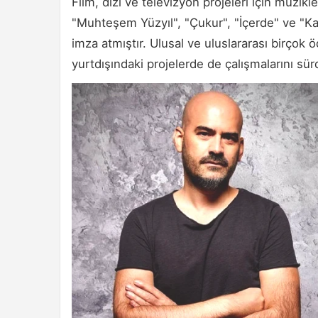
Film, dizi ve televizyon projeleri için müzikl
"Muhteşem Yüzyıl", "Çukur", "İçerde" ve "Ka
imza atmıştır. Ulusal ve uluslararası birçok 
yurtdışındaki projelerde de çalışmalarını sü