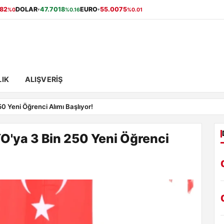
.82
DOLAR
47.7018
EURO
55.0075
%0
%0.16
%0.01
▾
▾
IK
ALIŞVERIŞ
 Yeni Öğrenci Alımı Başlıyor!
'ya 3 Bin 250 Yeni Öğrenci