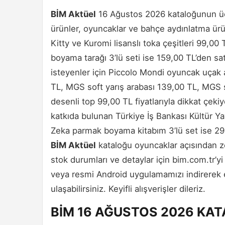
BİM Aktüel
16 Ağustos 2026 kataloğunun üçü
ürünler, oyuncaklar ve bahçe aydınlatma ürünl
Kitty ve Kuromi lisanslı toka çeşitleri 99,00
boyama tarağı 3’lü seti ise 159,00 TL’den sa
isteyenler için Piccolo Mondi oyuncak uçak 
TL, MGS soft yarış arabası 139,00 TL, MGS 
desenli top 99,00 TL fiyatlarıyla dikkat çeki
katkıda bulunan Türkiye İş Bankası Kültür Yay
Zeka parmak boyama kitabım 3’lü set ise 299,
BİM Aktüel
kataloğu oyuncaklar açısından z
stok durumları ve detaylar için bim.com.tr’y
veya resmi Android uygulamamızı indirerek 
ulaşabilirsiniz. Keyifli alışverişler dileriz.
BİM 16 AĞUSTOS 2026 KA