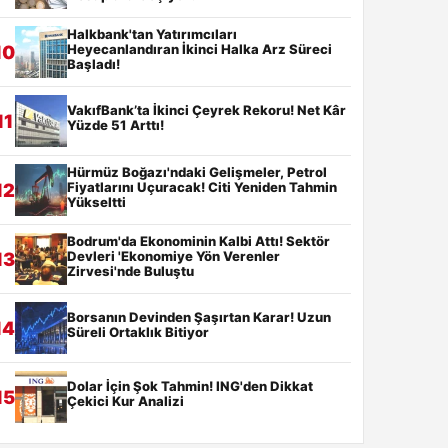
Halkbank'tan Yatırımcıları
Heyecanlandıran İkinci Halka Arz Süreci
10
Başladı!
VakıfBank’ta İkinci Çeyrek Rekoru! Net Kâr
11
Yüzde 51 Arttı!
Hürmüz Boğazı'ndaki Gelişmeler, Petrol
Fiyatlarını Uçuracak! Citi Yeniden Tahmin
12
Yükseltti
Bodrum'da Ekonominin Kalbi Attı! Sektör
Devleri 'Ekonomiye Yön Verenler
13
Zirvesi'nde Buluştu
Borsanın Devinden Şaşırtan Karar! Uzun
14
Süreli Ortaklık Bitiyor
Dolar İçin Şok Tahmin! ING'den Dikkat
15
Çekici Kur Analizi