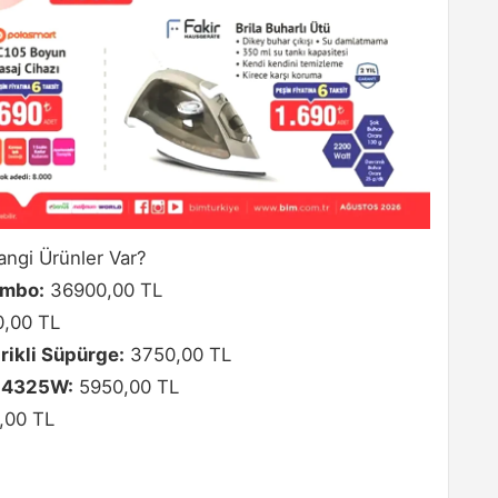
ngi Ürünler Var?
ambo:
36900,00 TL
,00 TL
rikli Süpürge:
3750,00 TL
C-4325W:
5950,00 TL
,00 TL