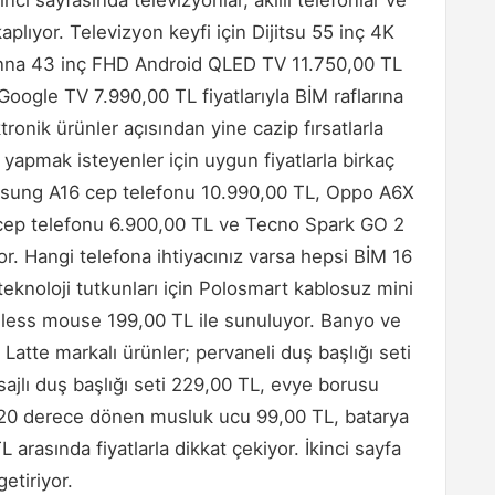
aplıyor. Televizyon keyfi için Dijitsu 55 inç 4K
nna 43 inç FHD Android QLED TV 11.750,00 TL
Google TV 7.990,00 TL fiyatlarıyla BİM raflarına
ronik ürünler açısından yine cazip fırsatlarla
i yapmak isteyenler için uygun fiyatlarla birkaç
sung A16 cep telefonu 10.990,00 TL, Oppo A6X
cep telefonu 6.900,00 TL ve Tecno Spark GO 2
yor. Hangi telefona ihtiyacınız varsa hepsi BİM 16
eknoloji tutkunları için Polosmart kablosuz mini
eless mouse 199,00 TL ile sunuluyor. Banyo ve
Latte markalı ürünler; pervaneli duş başlığı seti
sajlı duş başlığı seti 229,00 TL, evye borusu
720 derece dönen musluk ucu 99,00 TL, batarya
TL arasında fiyatlarla dikkat çekiyor. İkinci sayfa
etiriyor.