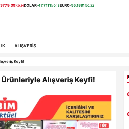
13779.39
DOLAR
47.7111
EURO
55.1881
%0.14
%0.18
%0.32
▾
▾
IK
ALIŞVERIŞ
ışveriş Keyfi!
rünleriyle Alışveriş Keyfi!