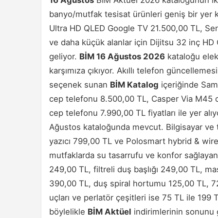
banyo/mutfak tesisat ürünleri geniş bir yer k
Ultra HD QLED Google TV 21.500,00 TL, Se
ve daha küçük alanlar için Dijitsu 32 inç HD 
geliyor.
BİM 16 Ağustos 2026
kataloğu elekt
karşımıza çıkıyor. Akıllı telefon güncellemes
seçenek sunan
BİM Katalog
içeriğinde Sam
cep telefonu 8.500,00 TL, Casper Via M45 
cep telefonu 7.990,00 TL fiyatları ile yer alı
Ağustos kataloğunda mevcut. Bilgisayar ve t
yazıcı 799,00 TL ve Polosmart hybrid & wir
mutfaklarda su tasarrufu ve konfor sağlayan 
249,00 TL, filtreli duş başlığı 249,00 TL, ma
390,00 TL, duş spiral hortumu 125,00 TL, 
uçları ve perlatör çeşitleri ise 75 TL ile 199 
böylelikle
BİM Aktüel
indirimlerinin sonunu g