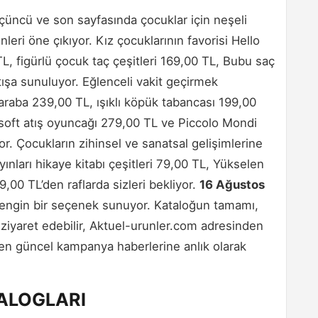
ncü ve son sayfasında çocuklar için neşeli
eri öne çıkıyor. Kız çocuklarının favorisi Hello
 TL, figürlü çocuk taç çeşitleri 169,00 TL, Bubu saç
tışa sunuluyor. Eğlenceli vakit geçirmek
araba 239,00 TL, ışıklı köpük tabancası 199,00
soft atış oyuncağı 279,00 TL ve Piccolo Mondi
yor. Çocukların zihinsel ve sanatsal gelişimlerine
ınları hikaye kitabı çeşitleri 79,00 TL, Yükselen
00 TL’den raflarda sizleri bekliyor.
16 Ağustos
engin bir seçenek sunuyor. Kataloğun tamamı,
i ziyaret edebilir, Aktuel-urunler.com adresinden
en güncel kampanya haberlerine anlık olarak
TALOGLARI