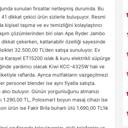
ğunda sunulan fırsatlar netleşmiş durumda. Bu
41 dikkat çekici ürün sizlerle buluşuyor. Resmi
 kişisel taşıma ve ev temizliğini kolaylaştırıcı
 ulaşım çözümlerinden biri olan Ape Ryder Jambo
la dikkat çekerken, katlanabilir özelliği sayesinde
bisiklet 32.500,00 TL’den satışa sunuluyor. Ev
ca Karayel ET15200 ıslak & kuru elektrikli süpürge
liğinde yardımcı olacak Kiwi KCC-4325W halı ve
iketiyle raflarda. Ayrıca mutfakların vazgeçilmezi
er personel blender ise aynı fiyatla satışta.
n alıcı buluyor. Günün yorgunluğunu atmanızı
ı 1.290,00 TL, Polosmart boyun masaj cihazı ise
on ürün ise Fakir Brila buharlı ütü 1.690,00 TL’lik
i sayfasında televizyonlar, akıllı telefonlar ve