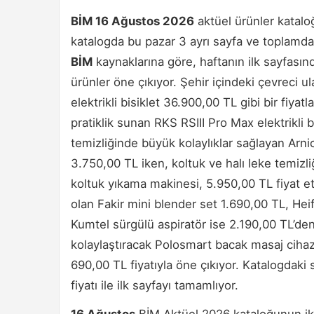
BİM 16 Ağustos 2026
aktüel ürünler katalo
katalogda bu pazar 3 ayrı sayfa ve toplamda 
BİM
kaynaklarına göre, haftanın ilk sayfasında
ürünler öne çıkıyor. Şehir içindeki çevreci
elektrikli bisiklet 36.900,00 TL gibi bir fiyat
pratiklik sunan RKS RSIII Pro Max elektrikli 
temizliğinde büyük kolaylıklar sağlayan Arni
3.750,00 TL iken, koltuk ve halı leke temiz
koltuk yıkama makinesi, 5.950,00 TL fiyat et
olan Fakir mini blender set 1.690,00 TL, Heif
Kumtel sürgülü aspiratör ise 2.190,00 TL’de
kolaylaştıracak Polosmart bacak masaj cihaz
690,00 TL fiyatıyla öne çıkıyor. Katalogdaki s
fiyatı ile ilk sayfayı tamamlıyor.
16 Ağustos
BİM Aktüel 2026 kataloğunun ikinc