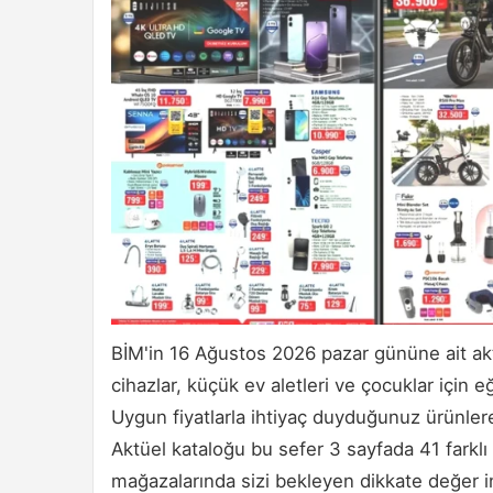
BİM'in 16 Ağustos 2026 pazar gününe ait aktüe
cihazlar, küçük ev aletleri ve çocuklar için e
Uygun fiyatlarla ihtiyaç duyduğunuz ürünlere
Aktüel kataloğu bu sefer 3 sayfada 41 farklı 
mağazalarında sizi bekleyen dikkate değer in