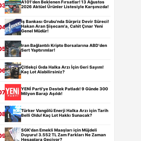
A101'den Beklenen Fırsatlar! 13 Ağustos
03
2026 Aktüel Ürünler Listesiyle Karşınızda!
İş Bankası Grubu'nda Sürpriz Devir Süreci!
Hakan Aran Şişecam'a, Cahit Çınar Yeni
04
Genel Müdür!
Iran Bağlantılı Kripto Borsalarına ABD'den
05
Sert Yaptırımlar!
Çitlekçi Gıda Halka Arzı İçin Geri Sayım!
06
Kaç Lot Alabilirsiniz?
YENİ Parti'ye Destek Patladı! 9 Günde 300
07
Milyon Barajı Aşıldı!
Türker Vangölü Enerji Halka Arzı için Tarih
08
Belli Oldu! Kaç Lot Hakkı Sunacak?
SGK'dan Emekli Maaşları için Müjdeli
Duyuru! 3.552 TL Zam Farkları Ne Zaman
09
Hesaplara Geçiyor?