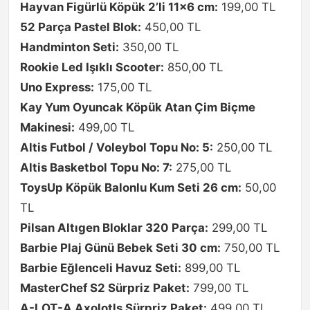
Hayvan Figürlü Köpük 2’li 11×6 cm:
199,00 TL
52 Parça Pastel Blok:
450,00 TL
Handminton Seti:
350,00 TL
Rookie Led Işıklı Scooter:
850,00 TL
Uno Express:
175,00 TL
Kay Yum Oyuncak Köpük Atan Çim Biçme
Makinesi:
499,00 TL
Altis Futbol / Voleybol Topu No: 5:
250,00 TL
Altis Basketbol Topu No: 7:
275,00 TL
ToysUp Köpük Balonlu Kum Seti 26 cm:
50,00
TL
Pilsan Altıgen Bloklar 320 Parça:
299,00 TL
Barbie Plaj Günü Bebek Seti 30 cm:
750,00 TL
Barbie Eğlenceli Havuz Seti:
899,00 TL
MasterChef S2 Sürpriz Paket:
799,00 TL
A-LOT-A Axolotls Sürpriz Paket:
499,00 TL