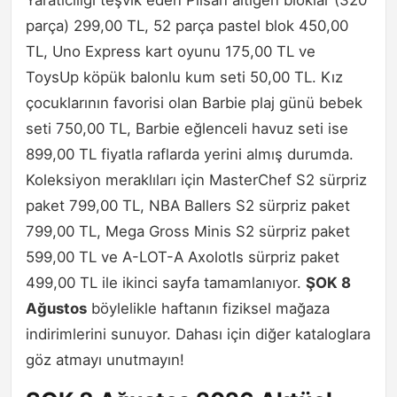
Yaratıcılığı teşvik eden Pilsan altıgen bloklar (320
parça) 299,00 TL, 52 parça pastel blok 450,00
TL, Uno Express kart oyunu 175,00 TL ve
ToysUp köpük balonlu kum seti 50,00 TL. Kız
çocuklarının favorisi olan Barbie plaj günü bebek
seti 750,00 TL, Barbie eğlenceli havuz seti ise
899,00 TL fiyatla raflarda yerini almış durumda.
Koleksiyon meraklıları için MasterChef S2 sürpriz
paket 799,00 TL, NBA Ballers S2 sürpriz paket
799,00 TL, Mega Gross Minis S2 sürpriz paket
599,00 TL ve A-LOT-A Axolotls sürpriz paket
499,00 TL ile ikinci sayfa tamamlanıyor.
ŞOK 8
Ağustos
böylelikle haftanın fiziksel mağaza
indirimlerini sunuyor. Dahası için diğer kataloglara
göz atmayı unutmayın!