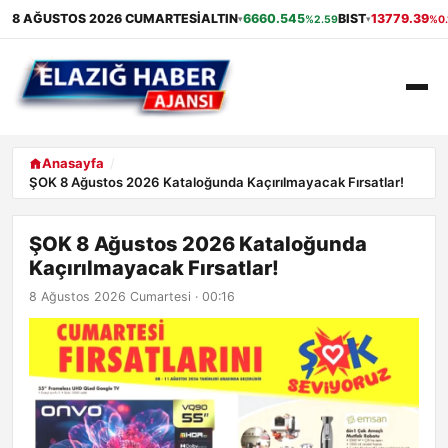
8 AĞUSTOS 2026 CUMARTESI
ALTIN
6660.545
BIST
13779.39
%2.59
%0.
▾
▾
ANASAYFA
Anasayfa
ŞOK 8 Ağustos 2026 Kataloğunda Kaçırılmayacak Fırsatlar!
GÜNDEM
ŞOK 8 Ağustos 2026 Kataloğunda
EKONOMI
Kaçırılmayacak Fırsatlar!
SAĞLIK
8 Ağustos 2026 Cumartesi · 00:16
ALIŞVERIŞ