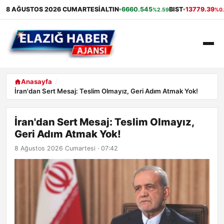
8 AĞUSTOS 2026 CUMARTESI
ALTIN
6660.545
BIST
13779.39
%2.59
%0.
▾
▾
ANASAYFA
Anasayfa
İran'dan Sert Mesaj: Teslim Olmayız, Geri Adım Atmak Yok!
GÜNDEM
İran'dan Sert Mesaj: Teslim Olmayız,
EKONOMI
Geri Adım Atmak Yok!
SAĞLIK
8 Ağustos 2026 Cumartesi · 07:42
ALIŞVERIŞ