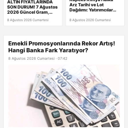
ALTIN FİYATLARINDA
Arz Tarihi ve Lot
SON DURUM! 7 Ağustos
Dağılımı: Yatırımcılar
2026 Güncel Gram,
İçin Kaçırılmayacak
Çeyrek ve Bilezik
Fırsatlar!
8 Ağustos 2026 Cumartesi
8 Ağustos 2026 Cumartesi
Fiyatları!
Emekli Promosyonlarında Rekor Artış!
Hangi Banka Fark Yaratıyor?
8 Ağustos 2026 Cumartesi · 07:42