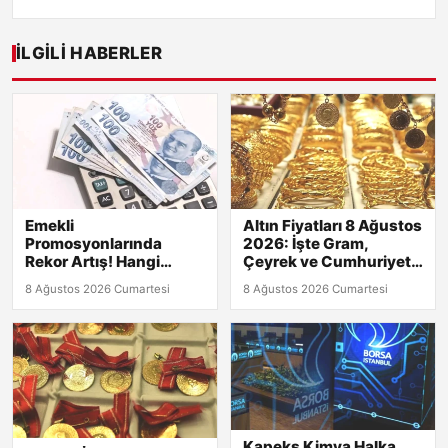
İLGILI HABERLER
Emekli
Altın Fiyatları 8 Ağustos
Promosyonlarında
2026: İşte Gram,
Rekor Artış! Hangi
Çeyrek ve Cumhuriyet
Banka Fark Yaratıyor?
Altını Güncel Değerleri!
8 Ağustos 2026 Cumartesi
8 Ağustos 2026 Cumartesi
Kapeks Kimya Halka